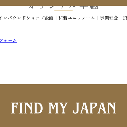
オリジナル半纏
インバウンドショップ企画
｜
和装ユニフォーム
｜
事業理念
｜
F
ニフォーム