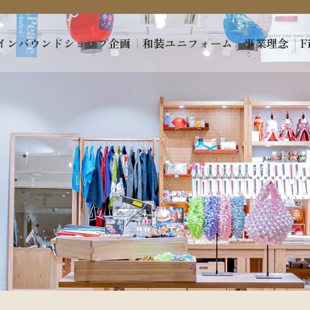
インバウンドショップ企画
｜
和装ユニフォーム
｜
事業理念
｜
F