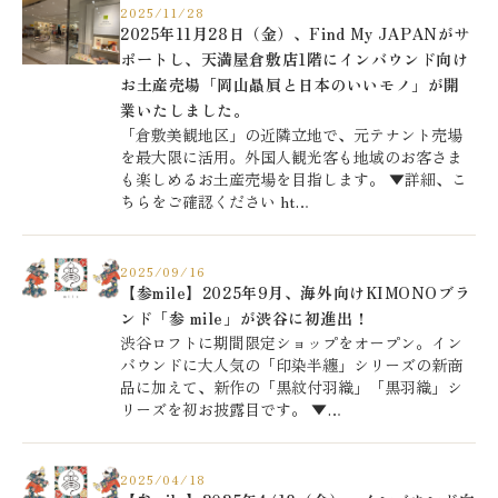
2025/11/28
2025年11月28日（金）、Find My JAPANがサ
ポートし、天満屋倉敷店1階にインバウンド向け
お土産売場「岡山贔屓と日本のいいモノ」が開
業いたしました。
「倉敷美観地区」の近隣立地で、元テナント売場
を最大限に活用。外国人観光客も地域のお客さま
も楽しめるお土産売場を目指します。 ▼詳細、こ
ちらをご確認ください ht…
2025/09/16
【参mile】2025年9月、海外向けKIMONOブラ
ンド「参 mile」が渋谷に初進出！
渋谷ロフトに期間限定ショップをオープン。イン
バウンドに大人気の「印染半纏」シリーズの新商
品に加えて、新作の「黒紋付羽織」「黒羽織」シ
リーズを初お披露目です。 ▼…
2025/04/18