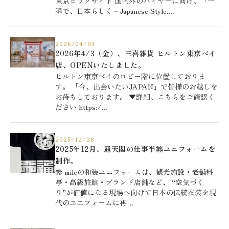
東京ビックサイト 国内外のバイヤーに向け、「一
瞬で、日本らしく－Japanese Style.…
2026/04/03
2026年4/3（金）、三喜雑貨 ヒルトン東京ベイ
店、OPENいたしました。
ヒルトン東京ベイのロビー階に位置しておりま
す。 「今、出会いたいJAPAN」で皆様のお越しを
お待ちしております。 ▼詳細、こちらをご確認く
ださい https:/…
2025/12/28
2025年12月、通天閣の仕事半纏ユニフォームを
制作。
参 mileの和装ユニフォームは、観光施設・老舗料
亭・高級旅館・ブランド店舗など、 “空気づく
り”が価値になる現場へ向けて日本の伝統衣装を現
代のユニフォームに再…