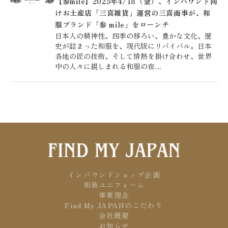
【参mile】2025年4/18（金）、インバウンド向
けお土産店「三喜雑貨」運営の三喜商事が、和
服ブランド「参 mile」をローンチ
日本人の精神性、四季の移ろい、豊かな文化、歴
史が詰まった和服を、現代版にリバイバル。日本
各地の匠の技術、そして情熱を掛け合わせ、世界
中の人々に親しまれる和服の在…
インバウンドショップ企画
和装ユニフォーム
事業理念
Find My JAPANのこだわり
会社概要
お知らせ