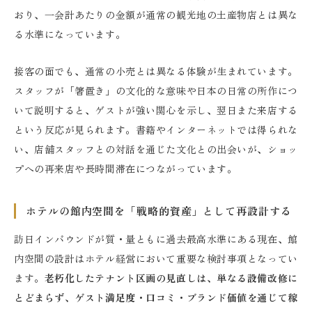
おり、一会計あたりの金額が通常の観光地の土産物店とは異な
る水準になっています。
接客の面でも、通常の小売とは異なる体験が生まれています。
スタッフが「箸置き」の文化的な意味や日本の日常の所作につ
いて説明すると、ゲストが強い関心を示し、翌日また来店する
という反応が見られます。書籍やインターネットでは得られな
い、店舗スタッフとの対話を通じた文化との出会いが、ショッ
プへの再来店や長時間滞在につながっています。
ホテルの館内空間を「戦略的資産」として再設計する
訪日インバウンドが質・量ともに過去最高水準にある現在、館
内空間の設計はホテル経営において重要な検討事項となってい
ます。
老朽化したテナント区画の見直しは、単なる設備改修に
とどまらず、ゲスト満足度・口コミ・ブランド価値を通じて稼