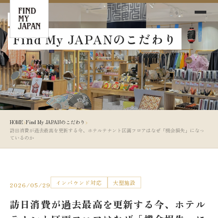
Blog
Find My JAPANのこだわり
›
›
HOME
Find My JAPANのこだわり
訪日消費が過去最高を更新する今、ホテルテナント区画フロアはなぜ「機会損失」になっ
ているのか
インバウンド対応
大型施設
2026/05/29
訪日消費が過去最高を更新する今、ホテル