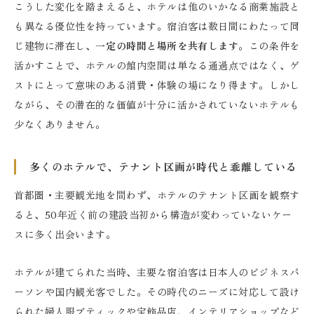
こうした変化を踏まえると、ホテルは他のいかなる商業施設と
も異なる優位性を持っています。宿泊客は数日間にわたって同
じ建物に滞在し、
一定の時間と場所を共有します
。この条件を
活かすことで、ホテルの館内空間は単なる通過点ではなく、ゲ
ストにとって意味のある消費・体験の場になり得ます。しかし
ながら、その潜在的な価値が十分に活かされていないホテルも
少なくありません。
多くのホテルで、テナント区画が時代と乖離している
首都圏・主要観光地を問わず、ホテルのテナント区画を観察す
ると、50年近く前の建設当初から構造が変わっていないケー
スに多く出会います。
ホテルが建てられた当時、主要な宿泊客は日本人のビジネスパ
ーソンや国内観光客でした。その時代のニーズに対応して設け
られた婦人服ブティックや宝飾品店、インテリアショップなど