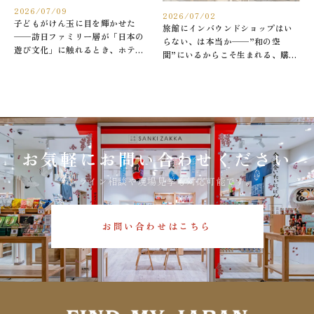
2026/07/09
2026/07/02
子どもがけん玉に目を輝かせた
旅館にインバウンドショップはい
——訪日ファミリー層が「日本の
らない、は本当か——”和の空
遊び文化」に触れるとき、ホテル
間”にいるからこそ生まれる、購買
のショップで何が起きているか
体験の新しい設計
お気軽にお問い合わせください
オンライン相談や現場見学も対応可能です。
お問い合わせはこちら