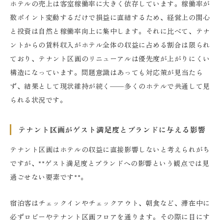
ホテルの売上は客室稼働率に大きく依存しています。稼働率が
数ポイント変動するだけで損益に直結するため、経営上の関心
と投資は自然と稼働率向上に集中します。それに比べて、テナ
ントからの賃料収入がホテル全体の収益に占める割合は限られ
ており、テナント区画のリニューアルは優先度が上がりにくい
構造になっています。問題意識はあっても対応策が見当たら
ず、結果として現状維持が続く——多くのホテルで共通して見
られる状況です。
テナント区画がゲスト満足度とブランドに与える影響
テナント区画はホテルの収益に直接影響しないと考えられがち
ですが、**ゲスト満足度とブランドへの影響という観点では見
過ごせない要素です**。
宿泊客はチェックインやチェックアウト、朝食など、滞在中に
必ずロビーやテナント区画フロアを通ります。その際に目にす