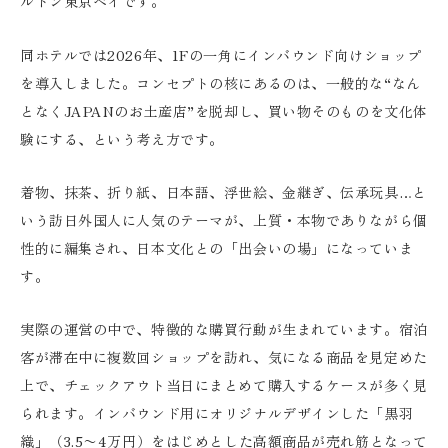
ルトン東京ベイです。
同ホテルでは2026年、1Fの一角にインバウンド向けショップ
を導入しました。コンセプトの核にあるのは、一般的な“なん
となくJAPANのお土産店”を脱却し、買い物そのものを文化体
験にする、という考え方です。
着物、抹茶、折り紙、日本語、浮世絵、金継ぎ、伝承玩具…と
いう訪日外国人に人気のテーマが、上質・本物でありながら個
性的に編集され、日本文化との「出会いの場」になっていま
す。
実際の運営の中で、特徴的な購買行動が生まれています。宿泊
客が滞在中に複数回ショップを訪れ、気になる商品を見定めた
上で、チェックアウト当日にまとめて購入するケースが多く見
られます。インバウンド用にオリジナルデザインした「黒羽
織」（3.5〜4万円）をはじめとした高額商品が売れ筋となって